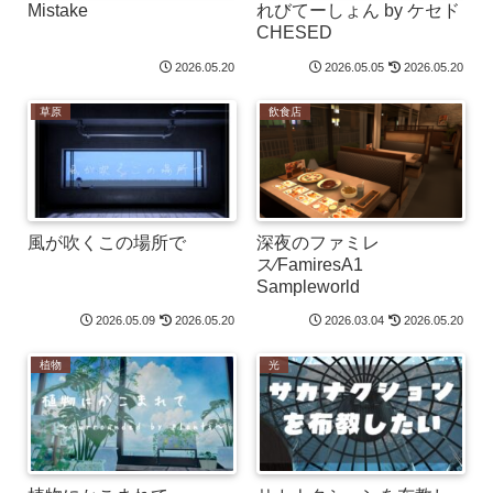
Mistake
れびてーしょん by ケセド
CHESED
2026.05.20
2026.05.05
2026.05.20
草原
飲食店
風が吹くこの場所で
深夜のファミレ
ス⁄FamiresA1
Sampleworld
2026.05.09
2026.05.20
2026.03.04
2026.05.20
植物
光