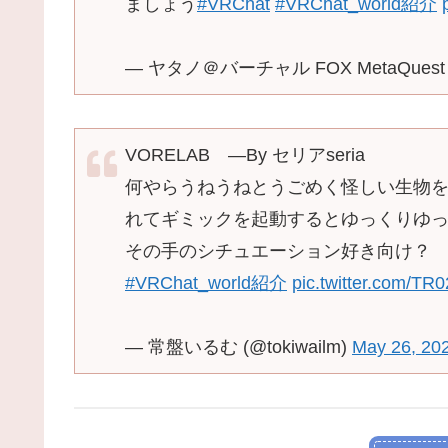
ましょう
#VRChat
#VRChat_world紹介
— ヤタノ＠バーチャル FOX MetaQuest 
VORELAB ―By セリアseria
何やらうねうねとうごめく怪しい生物
れてギミックを起動するとゆっくりゆ
その手のシチュエーション好き向け？
#VRChat_world紹介
pic.twitter.com/T
— 常盤いるむ (@tokiwailm)
May 26, 20