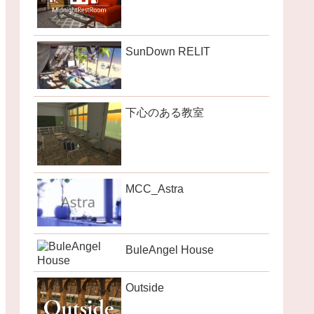
SunDown RELIT
下心のある教室
MCC_Astra
BuleAngel House
Outside