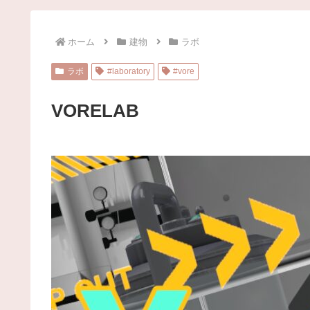
ホーム
建物
ラボ
ラボ
#laboratory
#vore
VORELAB