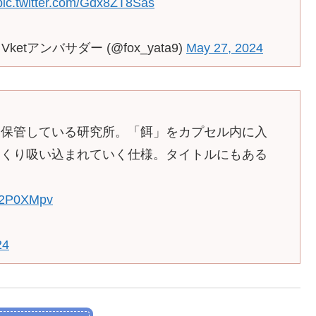
pic.twitter.com/Gdx8ZT8Sas
Vketアンバサダー (@fox_yata9)
May 27, 2024
を保管している研究所。「餌」をカプセル内に入
っくり吸い込まれていく仕様。タイトルにもある
R02P0XMpv
24