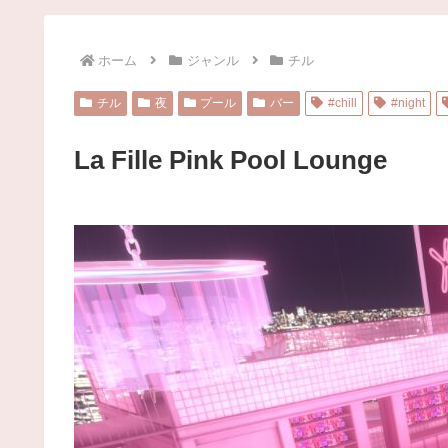
ホーム
ジャンル
チル
チル
夜
プール
バー
#chill
#night
La Fille Pink Pool Lounge