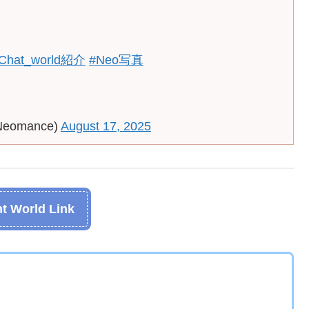
Chat_world紹介
#Neo写真
Neomance)
August 17, 2025
t World Link