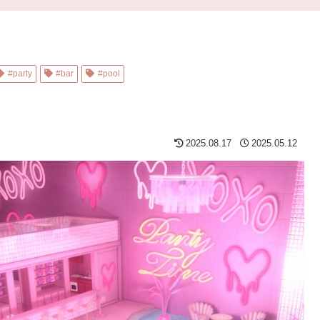
#party
#bar
#pool
2025.08.17
2025.05.12