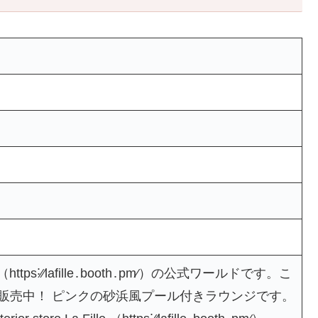
ttps˸⁄⁄lafille․booth․pm⁄）の公式ワールドです。こ
て販売中！ ピンクの砂浜風プール付きラウンジです。