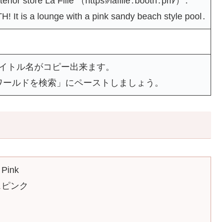
nterior store La Fille （https˸⁄⁄lafille․booth․pm⁄）․
Hǃ It is a lounge with a pink sandy beach style pool․
タイトル名がコピー出来ます。
ワールドを検索」にペーストしましょう。
 Pink
スピンク