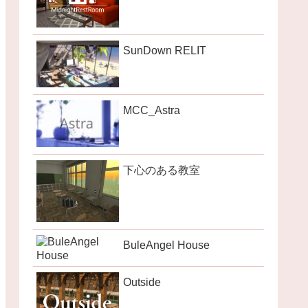
SunDown RELIT
MCC_Astra
下心のある教室
BuleAngel House
Outside