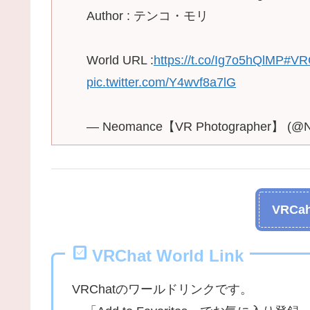
Author : テンコ・モリ
World URL :
https://t.co/Ig7o5hQlMP
#VR
pic.twitter.com/Y4wvf8a7lG
— Neomance【VR Photographer】 (@
VRCah
VRChat World Link
VRChatのワールドリンクです。