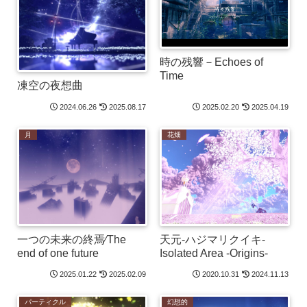
時の残響－Echoes of
Time
凍空の夜想曲
2024.06.26
2025.08.17
2025.02.20
2025.04.19
月
花畑
一つの未来の終焉⁄The
天元-ハジマリクイキ-
end of one future
Isolated Area -Origins-
2025.01.22
2025.02.09
2020.10.31
2024.11.13
パーティクル
幻想的