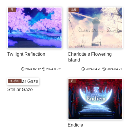
月
花畑
Twilight Reflection
Charlotte’s Flowering
Island
2024.02.12
2024.05.21
2024.04.20
2024.04.27
幻想的
月
Stellar Gaze
Endicia