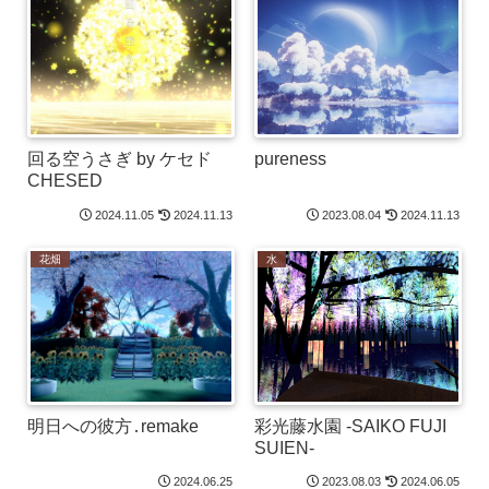
回る空うさぎ by ケセド
pureness
CHESED
2024.11.05
2024.11.13
2023.08.04
2024.11.13
花畑
水
明日への彼方․remake
彩光藤水園 -SAIKO FUJI
SUIEN-
2024.06.25
2023.08.03
2024.06.05