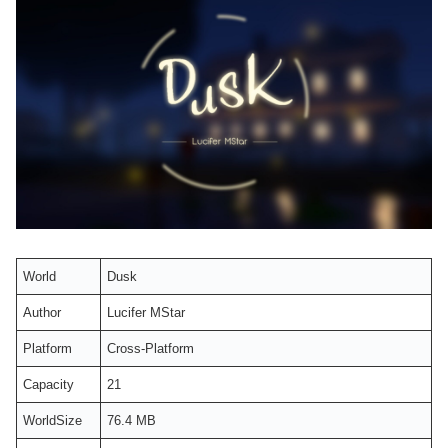
World
Dusk
Author
Lucifer MStar
Platform
Cross-Platform
Capacity
21
WorldSize
76.4 MB