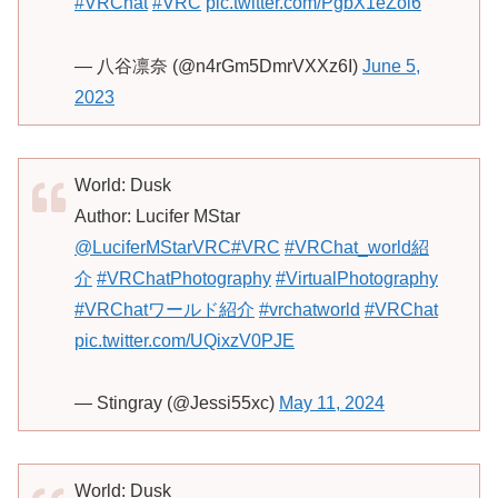
#VRChat
#VRC
pic.twitter.com/PgbX1eZoi6
— 八谷凛奈 (@n4rGm5DmrVXXz6I)
June 5,
2023
World: Dusk
Author: Lucifer MStar
@LuciferMStarVRC
#VRC
#VRChat_world紹
介
#VRChatPhotography
#VirtualPhotography
#VRChatワールド紹介
#vrchatworld
#VRChat
pic.twitter.com/UQixzV0PJE
— Stingray (@Jessi55xc)
May 11, 2024
World: Dusk