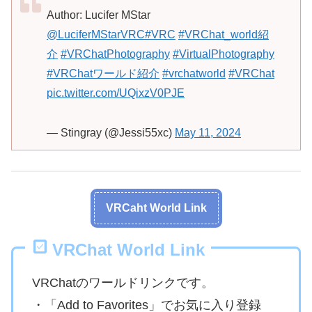
Author: Lucifer MStar
@LuciferMStarVRC
#VRC
#VRChat_world紹
介
#VRChatPhotography
#VirtualPhotography
#VRChatワールド紹介
#vrchatworld
#VRChat
pic.twitter.com/UQixzV0PJE
— Stingray (@Jessi55xc)
May 11, 2024
VRCaht World Link
VRChat World Link
VRChatのワールドリンクです。
・「Add to Favorites」でお気に入り登録