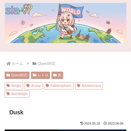
ホーム
Quest対応
Quest対応
レトロ
夜
#night
#cosy
#atmospheric
#Americano
#nostolgic
Dusk
2024.05.18
2023.06.06