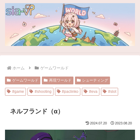
ホーム
ゲームワールド
ゲームワールド
再現ワールド
シューティング
#game
#shooting
#paclinko
#eva
#slot
ネルフランド（α）
2024.07.20
2023.08.20