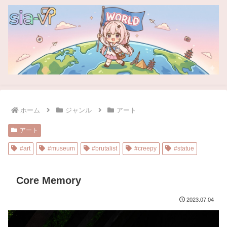
ホーム
ジャンル
アート
アート
#art
#museum
#brutalist
#creepy
#statue
Core Memory
2023.07.04