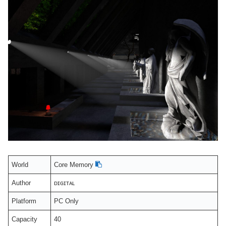
World
Core Memory
Author
ᴅɪɢɪᴛᴀʟ
Platform
PC Only
Capacity
40