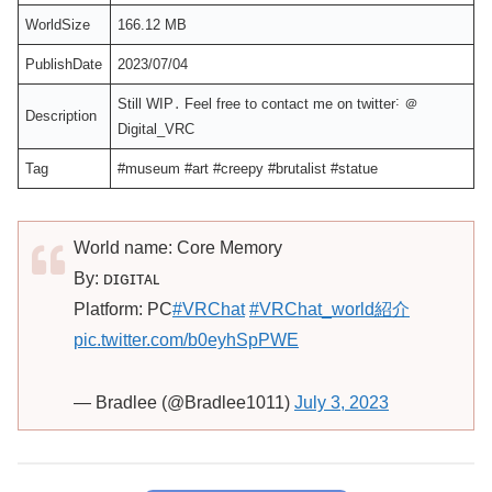
WorldSize
166.12 MB
PublishDate
2023/07/04
Still WIP․ Feel free to contact me on twitter˸ ＠
Description
Digital_VRC
Tag
#museum #art #creepy #brutalist #statue
World name: Core Memory
By: ᴅɪɢɪᴛᴀʟ
Platform: PC
#VRChat
#VRChat_world紹介
pic.twitter.com/b0eyhSpPWE
— Bradlee (@Bradlee1011)
July 3, 2023