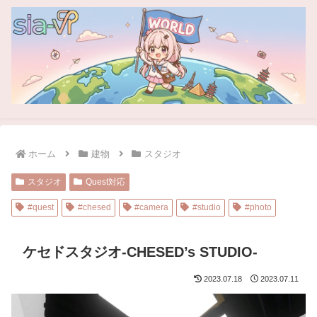
ホーム
建物
スタジオ
スタジオ
Quest対応
#quest
#chesed
#camera
#studio
#photo
ケセドスタジオ-CHESED’s STUDIO-
2023.07.18
2023.07.11