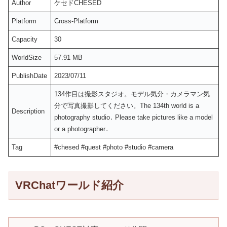
Author
ケセドCHESED
Platform
Cross-Platform
Capacity
30
WorldSize
57.91 MB
PublishDate
2023/07/11
134作目は撮影スタジオ。モデル気分・カメラマン気
分で写真撮影してください。The 134th world is a
Description
photography studio․ Please take pictures like a model
or a photographer․
Tag
#chesed #quest #photo #studio #camera
VRChatワールド紹介