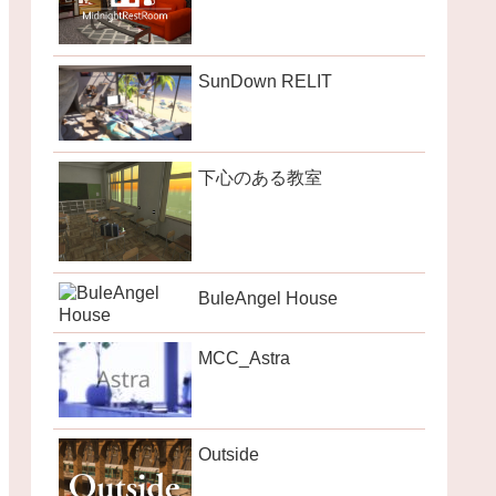
SunDown RELIT
下心のある教室
BuleAngel House
MCC_Astra
Outside