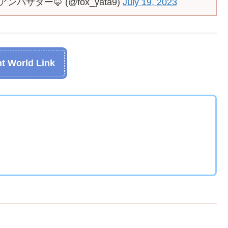
ンバサダー🦊 (@fox_yata9)
July 19, 2023
t World Link