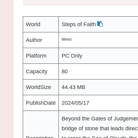
World
Steps of Faith
Author
ᵂᶤʳᵉᵈ
Platform
PC Only
Capacity
80
WorldSize
44.43 MB
PublishDate
2024/05/17
Beyond the Gates of Judgement l
bridge of stone that leads dire