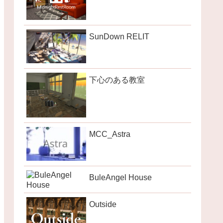
SunDown RELIT
下心のある教室
MCC_Astra
BuleAngel House
Outside