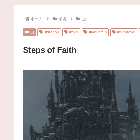
ホーム
環境
山
山
#dragon
#ffxiv
#mountain
#medieval
Steps of Faith