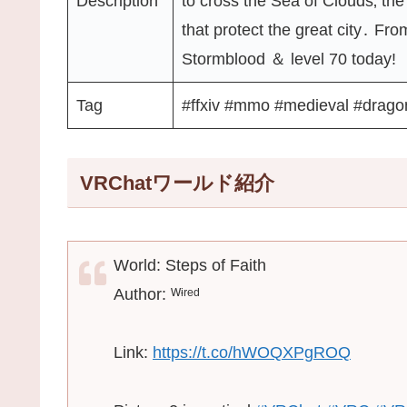
Description
to cross the Sea of Clouds‚ the
that protect the great city․ Fro
Stormblood ＆ level 70 todayǃ
Tag
#ffxiv #mmo #medieval #drago
VRChatワールド紹介
World: Steps of Faith
Author: ᵂᶤʳᵉᵈ
Link:
https://t.co/hWOQXPgROQ