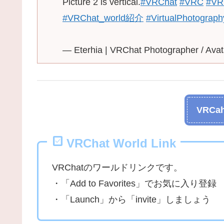
Picture 2 is vertical.
#VRChat
#VRC
#VR
#VRChat_world紹介
#VirtualPhotograph
— Eterhia | VRChat Photographer / Av
VRCah
VRChat World Link
VRChatのワールドリンクです。
・「Add to Favorites」でお気に入り登録
・「Launch」から「invite」しましょう