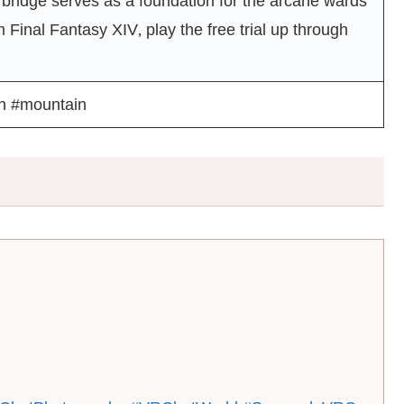
 bridge serves as a foundation for the arcane wards
m Final Fantasy XIV‚ play the free trial up through
n #mountain