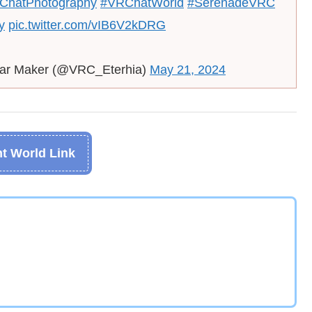
ChatPhotography
#VRChatWorld
#SerenadeVRC
y
pic.twitter.com/vIB6V2kDRG
atar Maker (@VRC_Eterhia)
May 21, 2024
t World Link