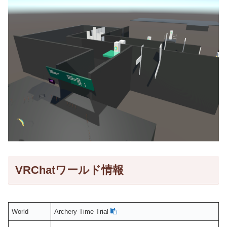
VRChatワールド情報
World
Archery Time Trial