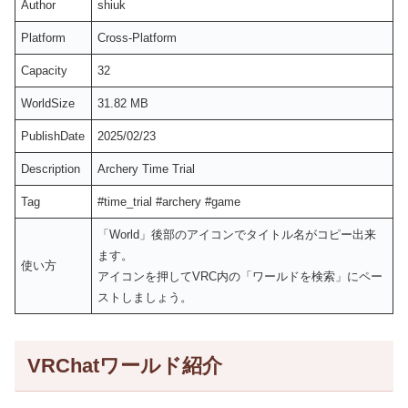
Author
shiuk
Platform
Cross-Platform
Capacity
32
WorldSize
31.82 MB
PublishDate
2025/02/23
Description
Archery Time Trial
Tag
#time_trial #archery #game
「World」後部のアイコンでタイトル名がコピー出来
ます。
使い方
アイコンを押してVRC内の「ワールドを検索」にペー
ストしましょう。
VRChatワールド紹介