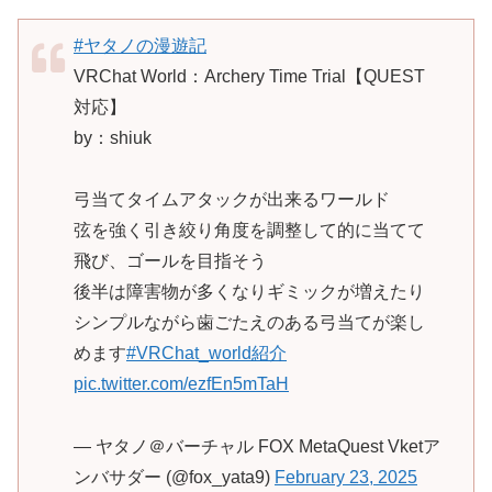
#ヤタノの漫遊記
VRChat World：Archery Time Trial【QUEST
対応】
by：shiuk
弓当てタイムアタックが出来るワールド
弦を強く引き絞り角度を調整して的に当てて
飛び、ゴールを目指そう
後半は障害物が多くなりギミックが増えたり
シンプルながら歯ごたえのある弓当てが楽し
めます
#VRChat_world紹介
pic.twitter.com/ezfEn5mTaH
— ヤタノ＠バーチャル FOX MetaQuest Vketア
ンバサダー (@fox_yata9)
February 23, 2025