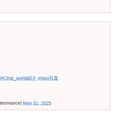
VRChat_world紹介
#Neo写真
Neomance)
May 31, 2025