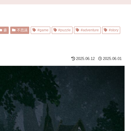
森
不思議
#game
#puzzle
#adventure
#story
2025.06.12
2025.06.01