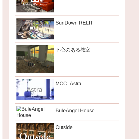
SunDown RELIT
下心のある教室
MCC_Astra
BuleAngel House
Outside