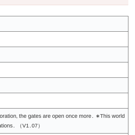
toration‚ the gates are open once more․ ∗This world
imations․ （V1․07）