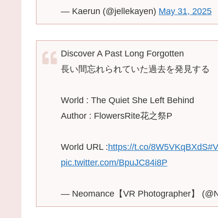
— Kaerun (@jellekayen)
May 31, 2025
Discover A Past Long Forgotten
長い間忘れられていた過去を発見する
World : The Quiet She Left Behind
Author : FlowersRite花之祭P
World URL :
https://t.co/8W5VKqBXdS
#
pic.twitter.com/BpuJC84i8P
— Neomance【VR Photographer】 (@