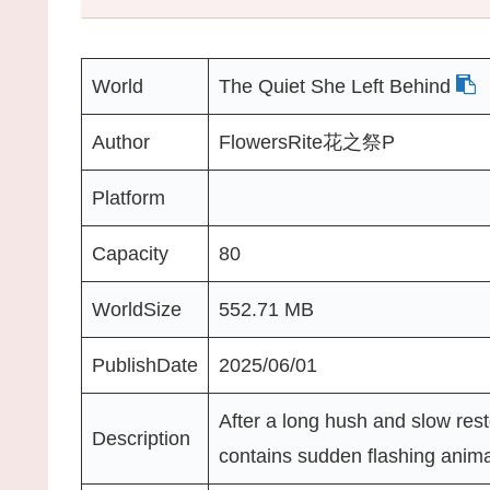
World
The Quiet She Left Behind
Author
FlowersRite花之祭P
Platform
Capacity
80
WorldSize
552.71 MB
PublishDate
2025/06/01
After a long hush and slow res
Description
contains sudden flashing an