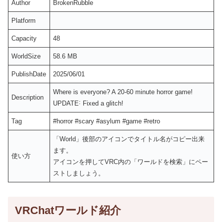
Author
BrokenRubble
Platform
Capacity
48
WorldSize
58.6 MB
PublishDate
2025/06/01
Where is everyone? A 20-60 minute horror gameǃ
Description
UPDATE˸ Fixed a glitchǃ
Tag
#horror #scary #asylum #game #retro
「World」後部のアイコンでタイトル名がコピー出来
ます。
使い方
アイコンを押してVRC内の「ワールドを検索」にペー
ストしましょう。
VRChatワールド紹介