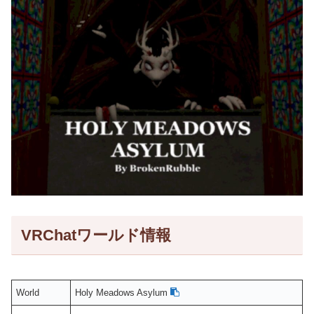
VRChatワールド情報
World
Holy Meadows Asylum