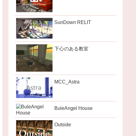
SunDown RELIT
下心のある教室
MCC_Astra
BuleAngel House
Outside