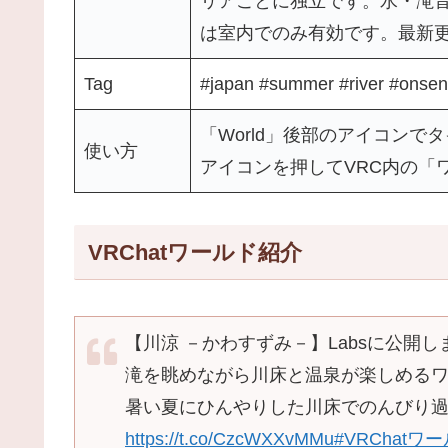
リアごとに独立です。水・滝
は室内でのみ有効です。最新更新：
Tag
#japan #summer #river #onsen
「World」後部のアイコンで
使い方
アイコンを押してVRC内の「
VRChatワールド紹介
【川涼 －かわすずみ－】Labsに公開し
滝を眺めながら川床と温泉が楽しめる
暑い夏にひんやりした川床でのんびり
https://t.co/CzcWXXvMMu
#VRChatワ