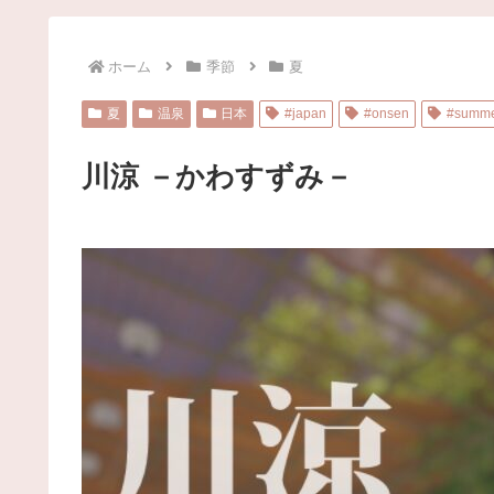
ホーム
季節
夏
夏
温泉
日本
#japan
#onsen
#summ
川涼 －かわすずみ－