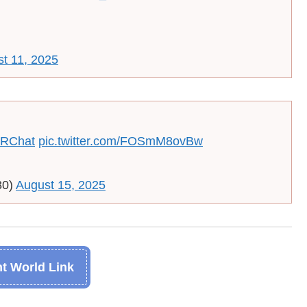
t 11, 2025
RChat
pic.twitter.com/FOSmM8ovBw
80)
August 15, 2025
t World Link