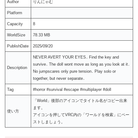
Author
りんにゃむ
Platform
Capacity
8
WorldSize
78.33 MB
PublishDate
2025/09/20
NEVER AVERT YOUR EYES․ Find the key and
survive․ The doll wont move as long as you look at it․
Description
No jumpscares only pure tension․ Play solo or
together‚ but never separate․
Tag
#horror #survival #escape #multiplayer #doll
「World」後部のアイコンでタイトル名がコピー出来
ます。
使い方
アイコンを押してVRC内の「ワールドを検索」にペー
ストしましょう。