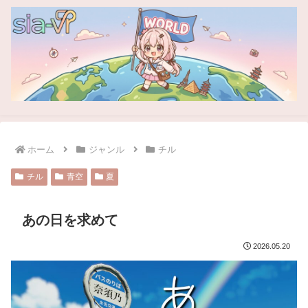
ホーム
ジャンル
チル
チル
青空
夏
あの日を求めて
2026.05.20