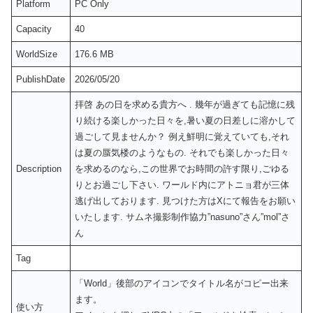
Platform
PC Only
Capacity
40
WorldSize
176.6 MB
PublishDate
2026/05/20
拝啓 あの日を求める貴方へ . 幾年が過ぎても記憶に残
り続ける楽しかった日々を,暑い夏の日差しに溶かして
過ごして見ませんか？ 例え鮮明に覚えていても,それ
は夏の蜃気楼のようなもの. それでも楽しかった日々
Description
を求めるのなら,この世界でお時間の許す限り,ごゆる
りとお過ごし下さい. ワールド内にアトニョ君が三体
逃げ出しております. 見つけた方はXにて報告をお願い
いたします. サムネ撮影制作協力”nasuno”さん”mol”さ
ん
Tag
「World」後部のアイコンでタイトル名がコピー出来
ます。
使い方