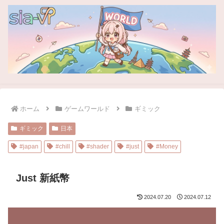
ホーム
ゲームワールド
ギミック
ギミック
日本
#japan
#chill
#shader
#just
#Money
Just 新紙幣
2024.07.20
2024.07.12