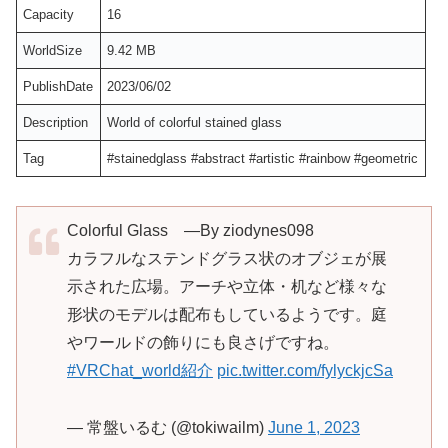
Capacity
16
WorldSize
9.42 MB
PublishDate
2023/06/02
Description
World of colorful stained glass
Tag
#stainedglass #abstract #artistic #rainbow #geometric
Colorful Glass ―By ziodynes098
カラフルなステンドグラス状のオブジェが展
示された広場。アーチや立体・机など様々な
形状のモデルは配布もしているようです。庭
やワールドの飾りにも良さげですね。
#VRChat_world紹介
pic.twitter.com/fylyckjcSa
— 常盤いるむ (@tokiwailm)
June 1, 2023