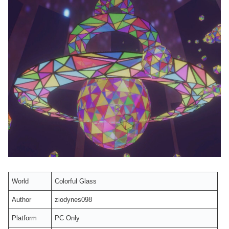
World
Colorful Glass
Author
ziodynes098
Platform
PC Only