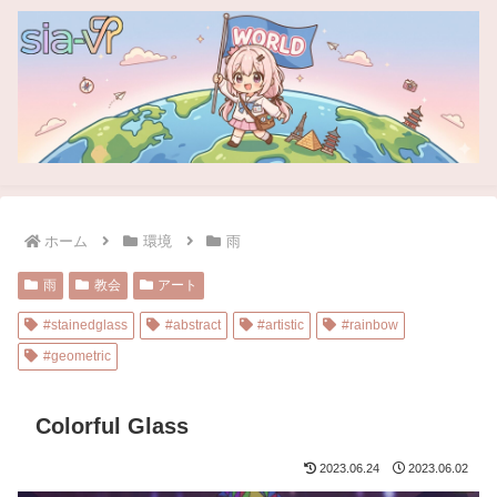
ホーム
環境
雨
雨
教会
アート
#stainedglass
#abstract
#artistic
#rainbow
#geometric
Colorful Glass
2023.06.24
2023.06.02