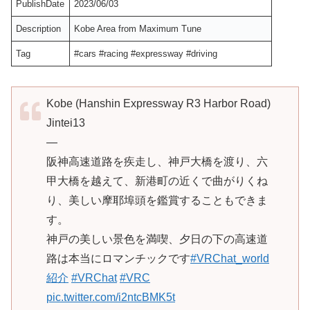
PublishDate
2023/06/03
Description
Kobe Area from Maximum Tune
Tag
#cars #racing #expressway #driving
Kobe (Hanshin Expressway R3 Harbor Road)
Jintei13
—
阪神高速道路を疾走し、神戸大橋を渡り、六
甲大橋を越えて、新港町の近くで曲がりくね
り、美しい摩耶埠頭を鑑賞することもできま
す。
神戸の美しい景色を満喫、夕日の下の高速道
路は本当にロマンチックです
#VRChat_world
紹介
#VRChat
#VRC
pic.twitter.com/i2ntcBMK5t