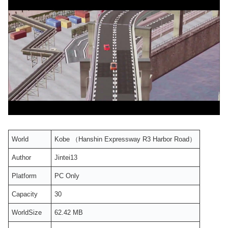
World
Kobe （Hanshin Expressway R3 Harbor Road）
Author
Jintei13
Platform
PC Only
Capacity
30
WorldSize
62.42 MB