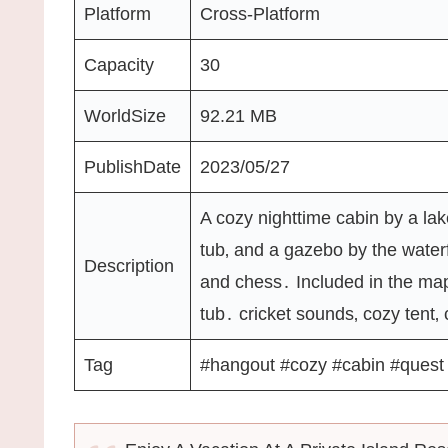
Platform
Cross-Platform
Capacity
30
WorldSize
92.21 MB
PublishDate
2023/05/27
A cozy nighttime cabin by a lak
tub‚ and a gazebo by the water
Description
and chess․ Included in the map
tub․ cricket sounds‚ cozy tent‚
Tag
#hangout #cozy #cabin #quest 