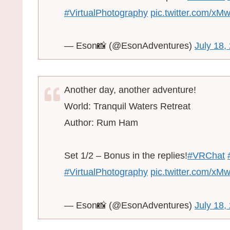
#VirtualPhotography
pic.twitter.com/xM
— Eson📸 (@EsonAdventures)
July 18,
Another day, another adventure!
World: Tranquil Waters Retreat
Author: Rum Ham
Set 1/2 – Bonus in the replies!
#VRChat
#VirtualPhotography
pic.twitter.com/xM
— Eson📸 (@EsonAdventures)
July 18,