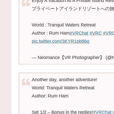
Enjoy A Vacation At A Private Island Res
プライベートアイランドリゾートへの
World : Tranquil Waters Retreat
Author : Rum Ham
#VRChat
#VRC
#VR
pic.twitter.com/3KYR1pb86q
— Neomance【VR Photographer】 (@
Another day, another adventure!
World: Tranquil Waters Retreat
Author: Rum Ham
Set 1/2 – Bonus in the replies!
#VRChat