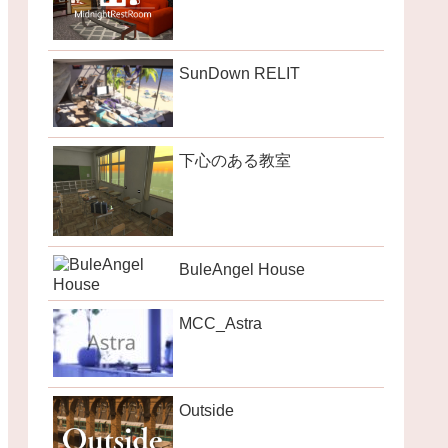
SunDown RELIT
下心のある教室
BuleAngel House
MCC_Astra
Outside