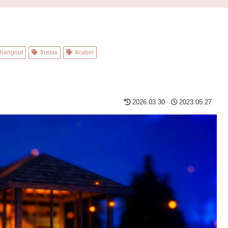
hangout
#relax
#cabin
2026.03.30
2023.05.27