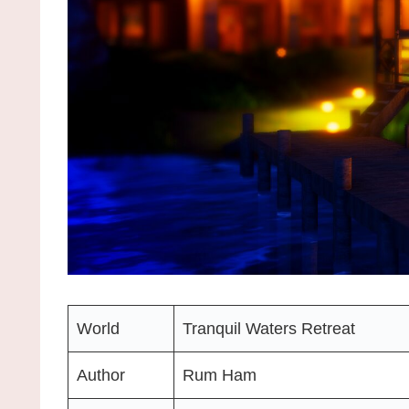
World
Tranquil Waters Retreat
Author
Rum Ham