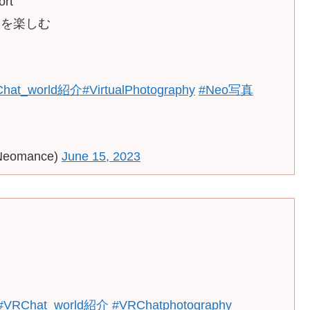
ort
旅を楽しむ
Chat_world紹介
#VirtualPhotography
#Neo写真
Neomance)
June 15, 2023
#VRChat_world紹介
#VRChatphotography