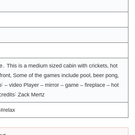
e․ This is a medium sized cabin with crickets‚ hot
front‚ Some of the games include pool‚ beer pong‚
˸ – video Player – mirror – game – fireplace – hot
 credits˸ Zack Mertz
#relax