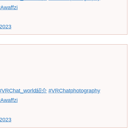
wAwaffzi
 2023
#VRChat_world紹介
#VRChatphotography
wAwaffzi
 2023