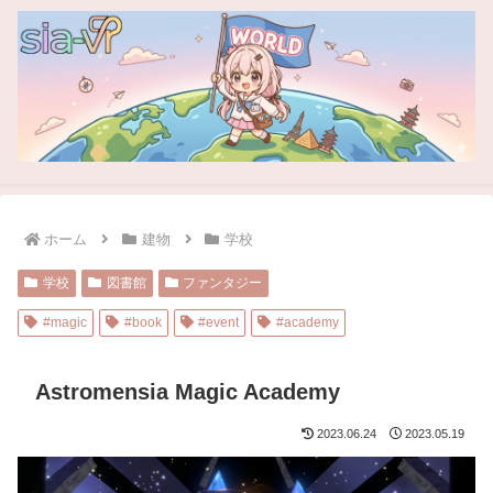
ホーム
建物
学校
学校
図書館
ファンタジー
#magic
#book
#event
#academy
Astromensia Magic Academy
2023.06.24
2023.05.19