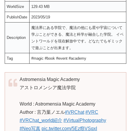
WorldSize
129.43 MB
PublishDate
2023/05/19
魔法界にある学院で、魔法の他にも星や宇宙について
学ぶことができる、魔法と科学が融合した学院。 イベ
Description
ントワールドを現在解放中です。どなたでもギミック
で遊ぶことが出来ます。
Tag
#magic #book #event #academy
Astromensia Magic Academy
アストロメンシア魔法学院
World : Astromensia Magic Academy
Author : 言乃葉ノエル
#VRChat
#VRC
#VRChat_world紹介
#VirtualPhotography
#Neo写真
pic.twitter.com/5EzfBVSqxI