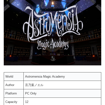
World
Astromensia Magic Academy
Author
言乃葉ノエル
Platform
PC Only
Capacity
12