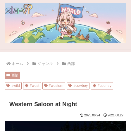
ホーム
ジャンル
西部
西部
#wild
#west
#western
#cowboy
#country
Western Saloon at Night
2023.06.24
2021.08.27