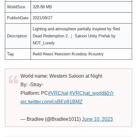
WorldSize
328.89 MB
PublishDate
2021/08/27
Lighting and atmosphere partially inspired by Red
Description
Dead Redemption 2․｜ Saloon Unity Prefab by
NOT_Lonely
Tag
#wild #west #western #cowboy #country
World name: Western Saloon at Night
By: -Stray-
Platform: PC
#VRChat
#VRChat_world紹介
pic.twitter.com/csBEp81BMZ
— Bradlee (@Bradlee1011)
June 10, 2023