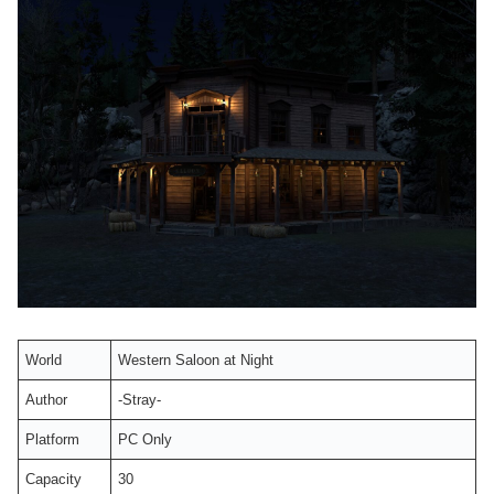
World
Western Saloon at Night
Author
-Stray-
Platform
PC Only
Capacity
30