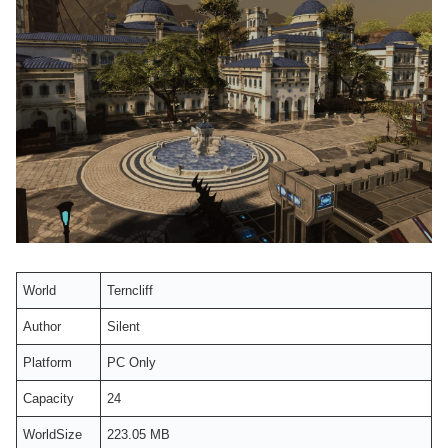
World
Terncliff
Author
Silent
Platform
PC Only
Capacity
24
WorldSize
223.05 MB