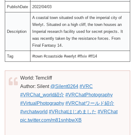
PublishDate
2022/04/03
A coastal town situated south of the imperial city of
Werlyt․ Situated on a high cliff‚ the town houses an
Description
Imperial research facility used for secret projects․ It
was recently taken by the resistance forces․ From
Final Fantasy 14․
Tag
#town #coastside #werlyt #ffxiv #ff14
World: Terncliff
Author: Silent
@Silent0264
#VRC
#VRChat_world紹介
#VRChatPhotography
#VirtualPhotography
#VRChatワールド紹介
#vrchatworld
#VRchatはじめました
#VRChat
pic.twitter.com/m81snhbwXB