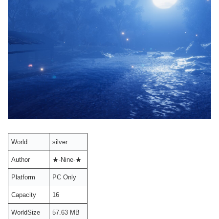
World
silver
Author
★-Nine-★
Platform
PC Only
Capacity
16
WorldSize
57.63 MB