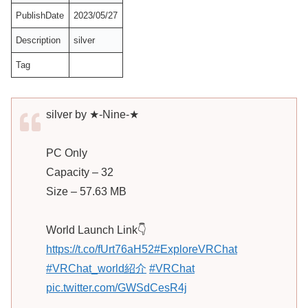
PublishDate
2023/05/27
Description
silver
Tag
silver by ★-Nine-★
PC Only
Capacity – 32
Size – 57.63 MB
World Launch Link👇
https://t.co/fUrt76aH52
#ExploreVRChat
#VRChat_world紹介
#VRChat
pic.twitter.com/GWSdCesR4j