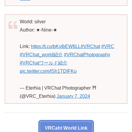
World: silver
Author: ★-Nine-★
Link:
https://t.co/bKvIbEW6LL
#VRChat
#VRC
#VRChat_world紹介
#VRChatPhotography
#VRChatワールド紹介
pic.twitter.com/ISh1TDIFKu
— Eterhia | VRChat Photographer ⛩️
(@VRC_Eterhia)
January 7, 2024
VRCaht World Link