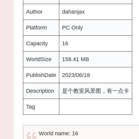
Author
dahanjax
Platform
PC Only
Capacity
16
WorldSize
158.41 MB
PublishDate
2023/06/18
Description
是个教室风景图，有一点卡
Tag
World name: 16