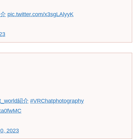
紹介
pic.twitter.com/x3sgLAlyyK
23
t_world紹介
#VRChatphotography
a0xa0fwMC
0, 2023