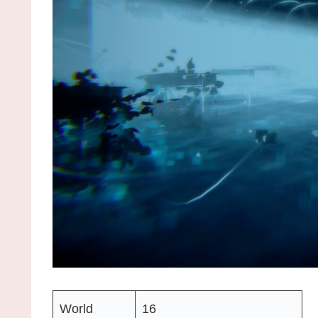
World
16