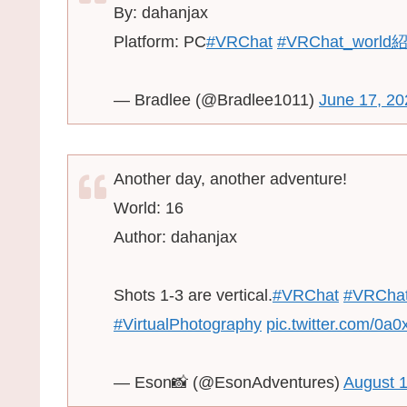
By: dahanjax
Platform: PC
#VRChat
#VRChat_world
— Bradlee (@Bradlee1011)
June 17, 20
Another day, another adventure!
World: 16
Author: dahanjax
Shots 1-3 are vertical.
#VRChat
#VRCha
#VirtualPhotography
pic.twitter.com/0
— Eson📸 (@EsonAdventures)
August 1