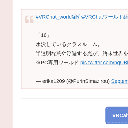
#VRChat_world紹介
#VRChatワールド
「16」
水没しているクラスルーム。
半透明な蔦や浮遊する光が、終末世界
※PC専用ワールド
pic.twitter.com/hqU
— erika1209 (@PurinSimazirou)
Septem
VRCah