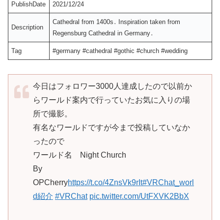
PublishDate
2021/12/24
Cathedral from 1400s․ Inspiration taken from
Description
Regensburg Cathedral in Germany․
Tag
#germany #cathedral #gothic #church #wedding
今日はフォロワー3000人達成したので以前か
らワールド案内で行っていたお気に入りの場
所で撮影。
有名なワールドですが今まで投稿していなか
ったので
ワールド名 Night Church
By
OPCherry
https://t.co/4ZnsVk9rIt
#VRChat_worl
d紹介
#VRChat
pic.twitter.com/UtFXVK2BbX