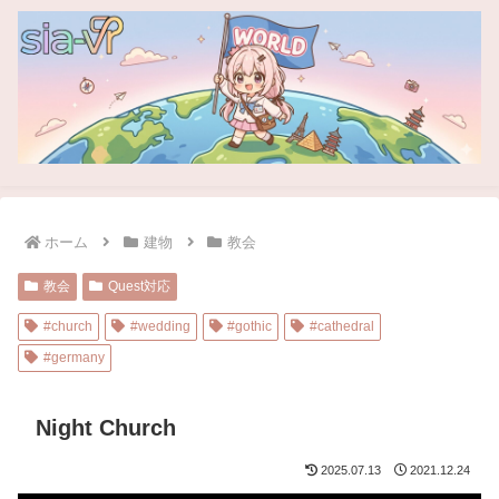
ホーム
建物
教会
教会
Quest対応
#church
#wedding
#gothic
#cathedral
#germany
Night Church
2025.07.13
2021.12.24