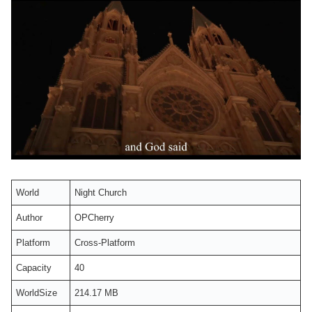
World
Night Church
Author
OPCherry
Platform
Cross-Platform
Capacity
40
WorldSize
214.17 MB