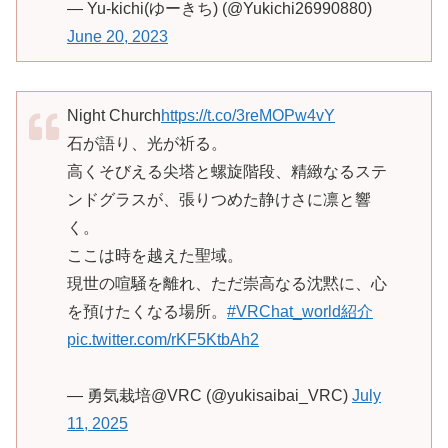
— Yu-kichi(ゆーきち) (@Yukichi26990880)
June 20, 2023
Night Church
https://t.co/3reMOPw4vY
石が語り、光が祈る。
高くそびえる尖塔と螺旋階段、精緻なるステ
ンドグラスが、張りつめた静けさに凛と響
く。
ここは時を越えた聖域。
現世の喧騒を離れ、ただ崇高なる沈黙に、心
を預けたくなる場所。
#VRChat_world紹介
pic.twitter.com/rKF5KtbAh2
— 勇気栽培@VRC (@yukisaibai_VRC)
July
11, 2025