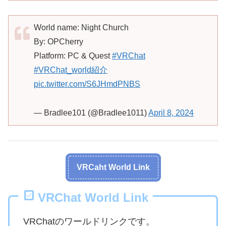
World name: Night Church
By: OPCherry
Platform: PC & Quest
#VRChat
#VRChat_world紹介
pic.twitter.com/S6JHmdPNBS
— Bradlee101 (@Bradlee1011)
April 8, 2024
VRCaht World Link
VRChat World Link
VRChatのワールドリンクです。