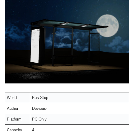
World
Bus Stop
Author
Devious-
Platform
PC Only
Capacity
4