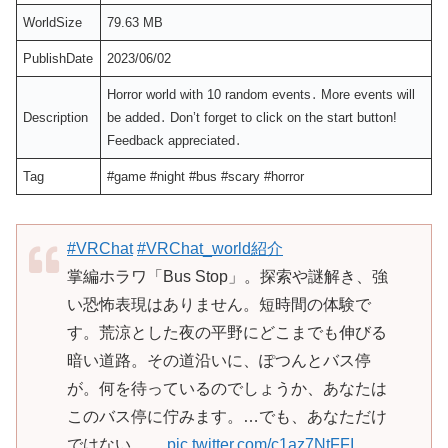
WorldSize
79.63 MB
PublishDate
2023/06/02
Horror world with 10 random events․ More events will
Description
be added․ Don’t forget to click on the start buttonǃ
Feedback appreciated․
Tag
#game #night #bus #scary #horror
#VRChat
#VRChat_world紹介
掌編ホラワ「Bus Stop」。探索や謎解き、強
い恐怖表現はありません。短時間の体験で
す。荒涼とした夜の平野にどこまでも伸びる
暗い道路。その道沿いに、ぽつんとバス停
が。何を待っているのでしょうか、あなたは
このバス停に佇みます。…でも、あなただけ
ではない…。
pic.twitter.com/c1az7NtFFI