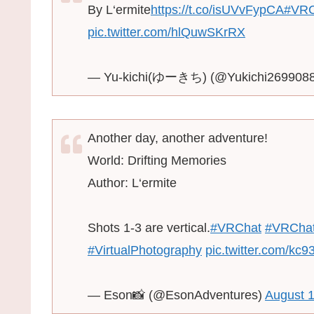
By L‘ermite
https://t.co/isUVvFypCA
#VR
pic.twitter.com/hlQuwSKrRX
— Yu-kichi(ゆーきち) (@Yukichi269908
Another day, another adventure!
World: Drifting Memories
Author: L‘ermite
Shots 1-3 are vertical.
#VRChat
#VRCha
#VirtualPhotography
pic.twitter.com/k
— Eson📸 (@EsonAdventures)
August 1