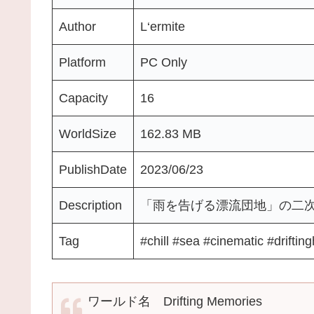
Author
L‘ermite
Platform
PC Only
Capacity
16
WorldSize
162.83 MB
PublishDate
2023/06/23
Description
「雨を告げる漂流団地」の二
Tag
#chill #sea #cinematic #driftin
ワールド名 Drifting Memories