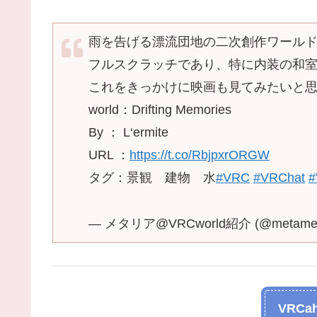
雨を告げる漂流団地の二次創作ワール
フルスクラッチであり、特に内装の和
これをきっかけに映画も見てみたいと
world：Drifting Memories
By ： L‘ermite
URL ：
https://t.co/RbjpxrORGW
タグ：景観 建物 水
#VRC
#VRChat
#
— メタリア@VRCworld紹介 (@metamet
VRCah