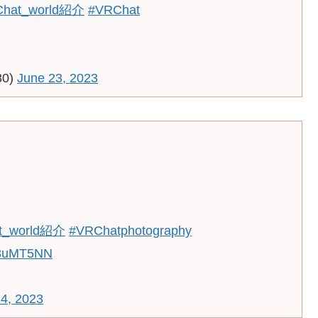
Chat_world紹介
#VRChat
80)
June 23, 2023
t_world紹介
#VRChatphotography
c93uMT5NN
4, 2023