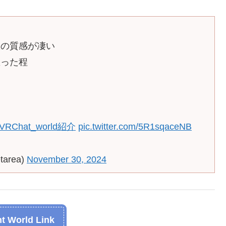
ド
室の質感が凄い
思った程
VRChat_world紹介
pic.twitter.com/5R1sqaceNB
area)
November 30, 2024
t World Link