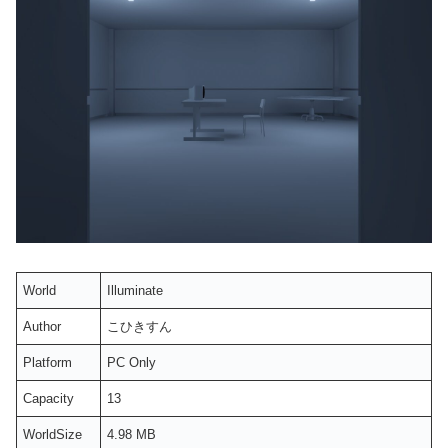
World
Illuminate
Author
こひきすん
Platform
PC Only
Capacity
13
WorldSize
4.98 MB