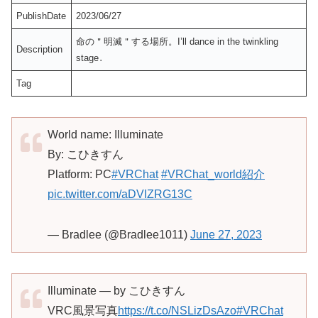
PublishDate
2023/06/27
命の＂明滅＂する場所。I’ll dance in the twinkling
Description
stage․
Tag
World name: Illuminate
By: こひきすん
Platform: PC
#VRChat
#VRChat_world紹介
pic.twitter.com/aDVIZRG13C
— Bradlee (@Bradlee1011)
June 27, 2023
Illuminate — by こひきすん
VRC風景写真
https://t.co/NSLizDsAzo
#VRChat