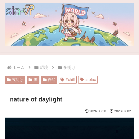
ホーム
環境
夜明け
夜明け
湖
自然
#chill
#relux
nature of daylight
2026.03.30
2023.07.02