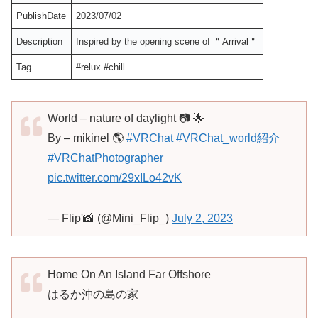
PublishDate
2023/07/02
Description
Inspired by the opening scene of ＂Arrival＂
Tag
#relux #chill
World – nature of daylight 📷 🌟
By – mikinel 🌎
#VRChat
#VRChat_world紹介
#VRChatPhotographer
pic.twitter.com/29xILo42vK
— Flip'📸 (@Mini_Flip_)
July 2, 2023
Home On An Island Far Offshore
はるか沖の島の家