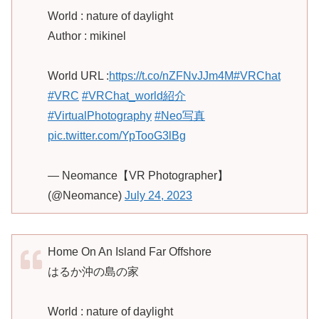
World : nature of daylight
Author : mikinel
World URL :
https://t.co/nZFNvJJm4M
#VRChat
#VRC
#VRChat_world紹介
#VirtualPhotography
#Neo写真
pic.twitter.com/YpTooG3lBg
— Neomance【VR Photographer】
(@Neomance)
July 24, 2023
Home On An Island Far Offshore
はるか沖の島の家
World : nature of daylight