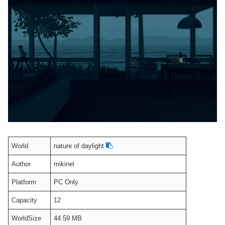
World
nature of daylight
Author
mikinel
Platform
PC Only
Capacity
12
WorldSize
44.59 MB