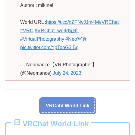
Author : mikinel
World URL :
https://t.co/nZFNvJJm4M
#VRChat
#VRC
#VRChat_world紹介
#VirtualPhotography
#Neo写真
pic.twitter.com/YpTooG3lBg
— Neomance【VR Photographer】
(@Neomance)
July 24, 2023
VRCaht World Link
VRChat World Link