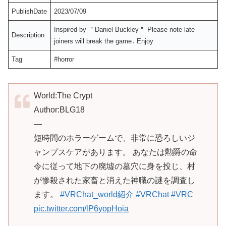
PublishDate
2023/07/09
Inspired by ＂Daniel Buckley＂ Please note late
Description
joiners will break the game․ Enjoy
Tag
#horror
World:The Crypt
Author:BLG18
—
短時間のホラーゲームで、非常に恐ろしいジ
ャンプスケアがあります。 あなたは勲爵の命
令に従って地下の廃墟の墓穴に身を投じ、村
が惨殺された家畜と消えた神職の謎を調査し
ます。
#VRChat_world紹介
#VRChat
#VRC
pic.twitter.com/lP6yopHoia