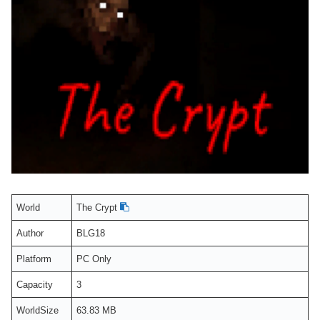
World
The Crypt
Author
BLG18
Platform
PC Only
Capacity
3
WorldSize
63.83 MB