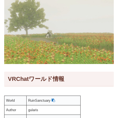
VRChatワールド情報
World
RuinSanctuary
Author
gularis