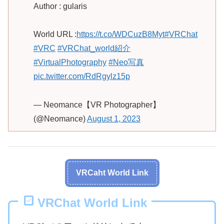
Author : gularis
World URL :
https://t.co/WDCuzB8Myt
#VRChat
#VRC
#VRChat_world紹介
#VirtualPhotography
#Neo写真
pic.twitter.com/RdRgylz15p
— Neomance【VR Photographer】
(@Neomance)
August 1, 2023
VRCaht World Link
VRChat World Link