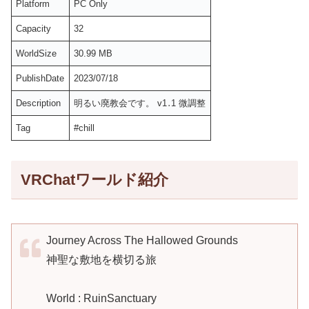
Platform
PC Only
Capacity
32
WorldSize
30.99 MB
PublishDate
2023/07/18
Description
明るい廃教会です。 v1․1 微調整
Tag
#chill
VRChatワールド紹介
Journey Across The Hallowed Grounds
神聖な敷地を横切る旅
World : RuinSanctuary