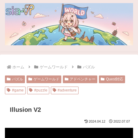
ホーム
ゲームワールド
パズル
パズル
ゲームワールド
アドベンチャー
Quest対応
#game
#puzzle
#adventure
Illusion V2
2024.04.12
2022.07.07