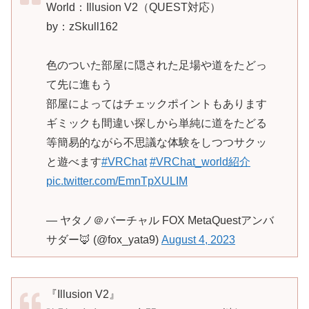
World：Illusion V2（QUEST対応）
by：zSkull162
色のついた部屋に隠された足場や道をたどっ
て先に進もう
部屋によってはチェックポイントもあります
ギミックも間違い探しから単純に道をたどる
等簡易的ながら不思議な体験をしつつサクッ
と遊べます
#VRChat
#VRChat_world紹介
pic.twitter.com/EmnTpXULIM
— ヤタノ＠バーチャル FOX MetaQuestアンバ
サダー🦊 (@fox_yata9)
August 4, 2023
『Illusion V2』