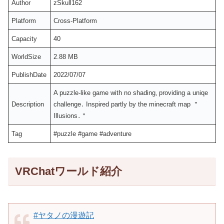
Author
zSkull162
Platform
Cross-Platform
Capacity
40
WorldSize
2.88 MB
PublishDate
2022/07/07
A puzzle-like game with no shading‚ providing a uniqe
Description
challenge․ Inspired partly by the minecraft map ＂
Illusions․＂
Tag
#puzzle #game #adventure
VRChatワールド紹介
#ヤタノの漫遊記