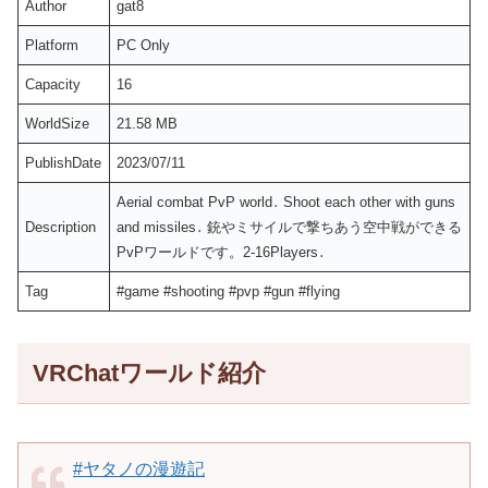
Author
gat8
Platform
PC Only
Capacity
16
WorldSize
21.58 MB
PublishDate
2023/07/11
Aerial combat PvP world․ Shoot each other with guns
Description
and missiles․ 銃やミサイルで撃ちあう空中戦ができる
PvPワールドです。2-16Players․
Tag
#game #shooting #pvp #gun #flying
VRChatワールド紹介
#ヤタノの漫遊記