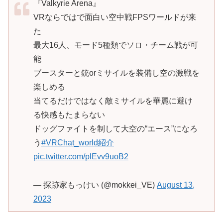
『Valkyrie Arena』
VRならではで面白い空中戦FPSワールドが来
た
最大16人、モード5種類でソロ・チーム戦が可
能
ブースターと銃orミサイルを装備し空の激戦を
楽しめる
当てるだけではなく敵ミサイルを華麗に避け
る快感もたまらない
ドッグファイトを制して大空の“エース”になろ
う
#VRChat_world紹介
pic.twitter.com/plEvv9uoB2
— 探跡家もっけい (@mokkei_VE)
August 13,
2023