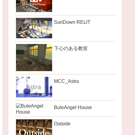
SunDown RELIT
下心のある教室
MCC_Astra
BuleAngel House
Outside