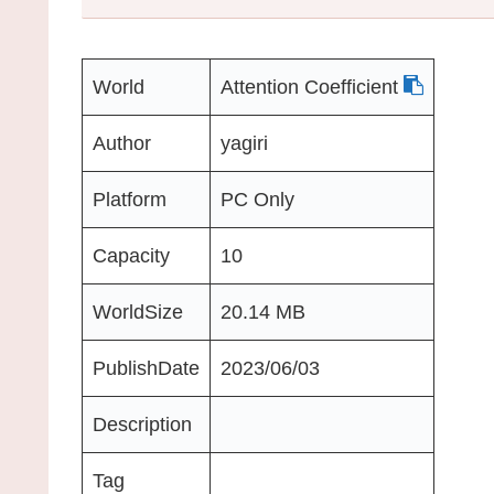
World
Attention Coefficient
Author
yagiri
Platform
PC Only
Capacity
10
WorldSize
20.14 MB
PublishDate
2023/06/03
Description
Tag