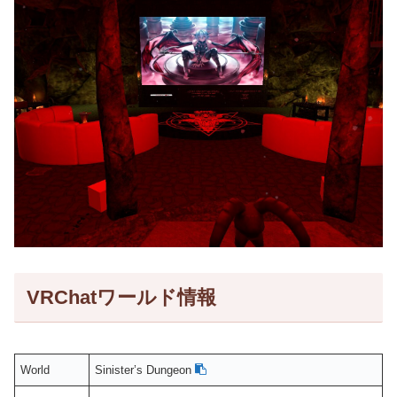
VRChatワールド情報
World
Sinister’s Dungeon