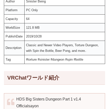
Author
Sinister Being
Platform
PC Only
Capacity
64
WorldSize
121.8 MB
PublishDate
2019/10/28
Classic and Newer Video Players‚ Torture Dungeon‚
Description
with Spin the Bottle‚ Beer Pong‚ and more․
Tag
#torture #sinister #dungeon #spin #bottle
VRChatワールド紹介
HDS Big Sisters Dungeon Part 1 v1.4
Officialsayon