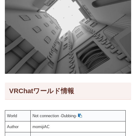
VRChatワールド情報
World
Not connection -Dubbing-
Author
momijiAC