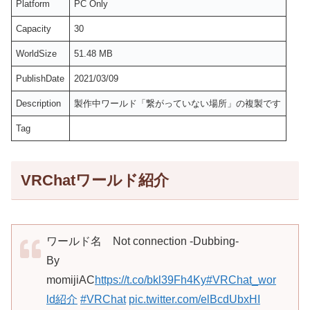
Platform
PC Only
Capacity
30
WorldSize
51.48 MB
PublishDate
2021/03/09
Description
製作中ワールド「繋がっていない場所」の複製です
Tag
VRChatワールド紹介
ワールド名 Not connection -Dubbing-
By
momijiAC
https://t.co/bkl39Fh4Ky
#VRChat_wor
ld紹介
#VRChat
pic.twitter.com/elBcdUbxHI