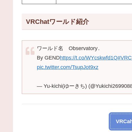
VRChatワールド紹介
ワールド名 Observatory․
By GEND
https://t.co/WYcskwfd1Q
#VRC
pic.twitter.com/TsupJot9xz
— Yu-kichi(ゆーきち) (@Yukichi269908
VRCah