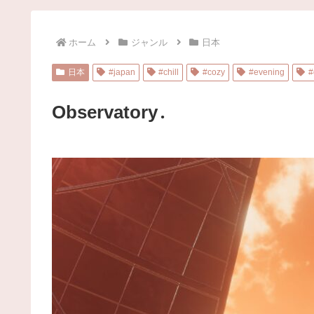
ホーム
ジャンル
日本
日本
#japan
#chill
#cozy
#evening
#
Observatory․