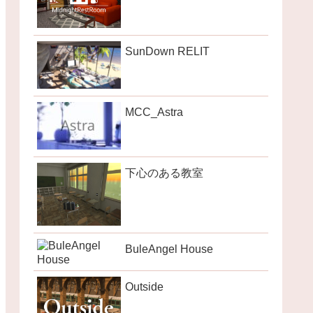
SunDown RELIT
MCC_Astra
下心のある教室
BuleAngel House
Outside