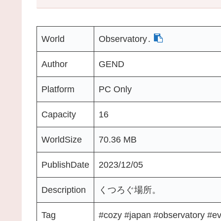
World
Observatory․
Author
GEND
Platform
PC Only
Capacity
16
WorldSize
70.36 MB
PublishDate
2023/12/05
Description
くつろぐ場所。
Tag
#cozy #japan #observatory #ev