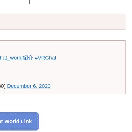
hat_world紹介
#VRChat
80)
December 6, 2023
t World Link