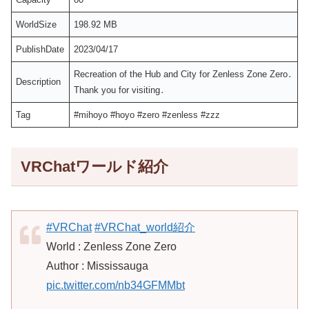
WorldSize
198.92 MB
PublishDate
2023/04/17
Recreation of the Hub and City for Zenless Zone Zero․
Description
Thank you for visiting․
Tag
#mihoyo #hoyo #zero #zenless #zzz
VRChatワールド紹介
#VRChat
#VRChat_world紹介
World : Zenless Zone Zero
Author : Mississauga
pic.twitter.com/nb34GFMMbt