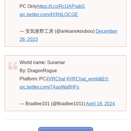
PC Only
https://t.co/RcIJAPjabG
pic.twitter.com/4XRtjLOCGE
— 安気亜野工房 (@ankianokoubou)
December
26, 2023
World name: Suramar
By: DragonRogue
Platform: PC
#VRChat
#VRChat_world紹介
pic.twitter.com/7AaoWa8HFs
— Bradlee101 (@Bradlee1011)
April 19, 2024