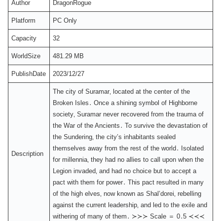
Author
DragonRogue
Platform
PC Only
Capacity
32
WorldSize
481.29 MB
PublishDate
2023/12/27
The city of Suramar‚ located at the center of the
Broken Isles․ Once a shining symbol of Highborne
society‚ Suramar never recovered from the trauma of
the War of the Ancients․ To survive the devastation of
the Sundering‚ the city’s inhabitants sealed
themselves away from the rest of the world․ Isolated
Description
for millennia‚ they had no allies to call upon when the
Legion invaded‚ and had no choice but to accept a
pact with them for power․ This pact resulted in many
of the high elves‚ now known as Shal’dorei‚ rebelling
against the current leadership‚ and led to the exile and
withering of many of them․ ≻≻≻ Scale ＝ 0․5 ≺≺≺