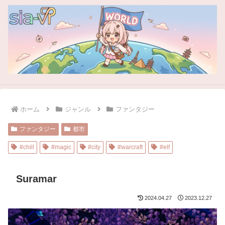
ホーム
ジャンル
ファンタジー
ファンタジー
都市
#chill
#magic
#city
#warcraft
#elf
Suramar
2024.04.27
2023.12.27