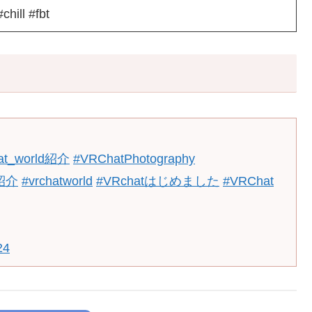
chill #fbt
at_world紹介
#VRChatPhotography
紹介
#vrchatworld
#VRchatはじめました
#VRChat
24