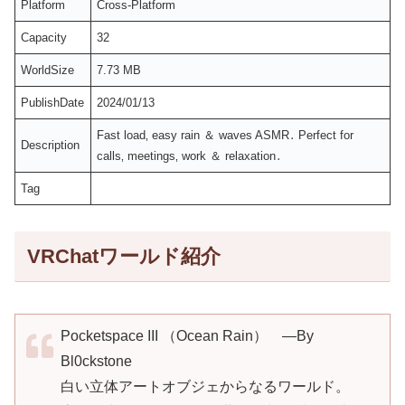
Platform
Cross-Platform
Capacity
32
WorldSize
7.73 MB
PublishDate
2024/01/13
Fast load‚ easy rain ＆ waves ASMR․ Perfect for
Description
calls‚ meetings‚ work ＆ relaxation․
Tag
VRChatワールド紹介
Pocketspace III （Ocean Rain） ―By
Bl0ckstone
白い立体アートオブジェからなるワールド。