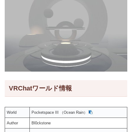
VRChatワールド情報
World
Pocketspace III （Ocean Rain）
Author
Bl0ckstone