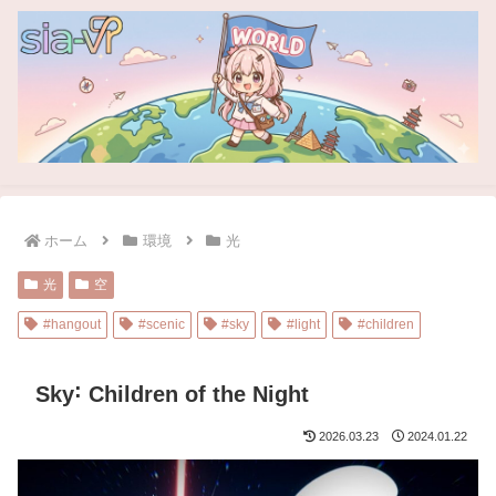
ホーム
環境
光
光
空
#hangout
#scenic
#sky
#light
#children
Sky˸ Children of the Night
2026.03.23
2024.01.22