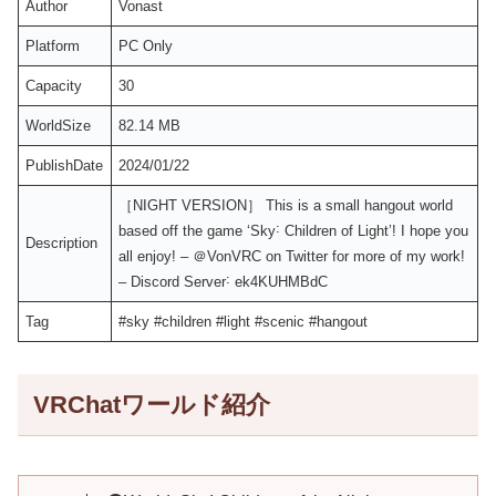
Author
Vonast
Platform
PC Only
Capacity
30
WorldSize
82.14 MB
PublishDate
2024/01/22
［NIGHT VERSION］ This is a small hangout world
based off the game ‘Sky˸ Children of Light’ǃ I hope you
Description
all enjoyǃ – ＠VonVRC on Twitter for more of my workǃ
– Discord Server˸ ek4KUHMBdC
Tag
#sky #children #light #scenic #hangout
VRChatワールド紹介