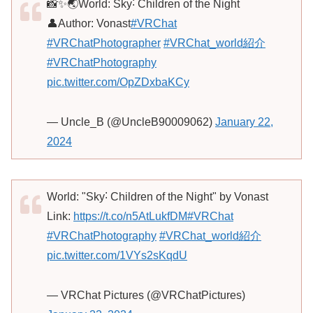
📸✨🌏World: Sky˸ Children of the Night
👤Author: Vonast
#VRChat
#VRChatPhotographer
#VRChat_world紹介
#VRChatPhotography
pic.twitter.com/OpZDxbaKCy
— Uncle_B (@UncleB90009062)
January 22,
2024
World: "Sky˸ Children of the Night" by Vonast
Link:
https://t.co/n5AtLukfDM
#VRChat
#VRChatPhotography
#VRChat_world紹介
pic.twitter.com/1VYs2sKqdU
— VRChat Pictures (@VRChatPictures)