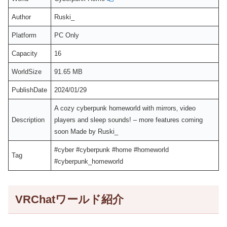
Author
Ruski_
Platform
PC Only
Capacity
16
WorldSize
91.65 MB
PublishDate
2024/01/29
A cozy cyberpunk homeworld with mirrors‚ video
Description
players and sleep soundsǃ – more features coming
soon Made by Ruski_
#cyber #cyberpunk #home #homeworld
Tag
#cyberpunk_homeworld
VRChatワールド紹介