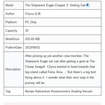
World
The Shipwreck Eagle Chapter 3˸ Setting Sail
Author
Chysa 社長
Platform
PC Only
Capacity
20
WorldSize
203.65 MB
PublishDate
2023/06/01
After picking up yet another crew member‚ The
Shipwreck Eagle set sail after getting a grub at The
Cheap Seagull․ Chysa wanted to head towards that
Description
big island called Fénix Āina․․․ But there’s a big bird
flying above it․ I wonder what their next step in the
journey will be․
Tag
#pirate #adventure #seamonsters #sailing #ocean