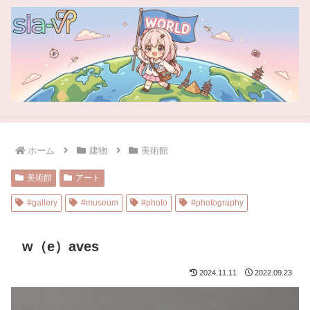
ホーム
建物
美術館
美術館
アート
#gallery
#museum
#photo
#photography
w（e）aves
2024.11.11
2022.09.23