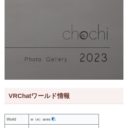
VRChatワールド情報
World
w（e）aves