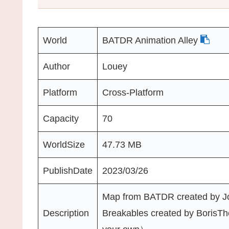
World
BATDR Animation Alley
Author
Louey
Platform
Cross-Platform
Capacity
70
WorldSize
47.73 MB
PublishDate
2023/03/26
Map from BATDR created by 
Description
Breakables created by BorisT