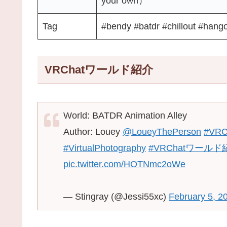
your own）
Tag
#bendy #batdr #chillout #hang
VRChatワールド紹介
World: BATDR Animation Alley
Author: Louey
@LoueyThePerson
#VR
#VirtualPhotography
#VRChatワールド
pic.twitter.com/HOTNmc2oWe
— Stingray (@Jessi55xc)
February 5, 2