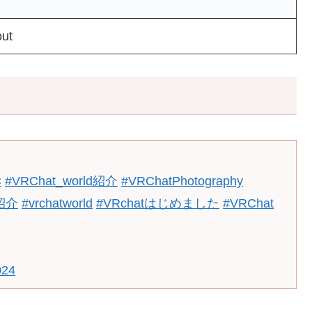
out
C
#VRChat_world紹介
#VRChatPhotography
紹介
#vrchatworld
#VRchatはじめました
#VRChat
024