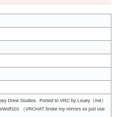
Joey Drew Studios․ Ported to VRC by Louey（me）
heWolf101 （VRCHAT broke my mirrors so just use