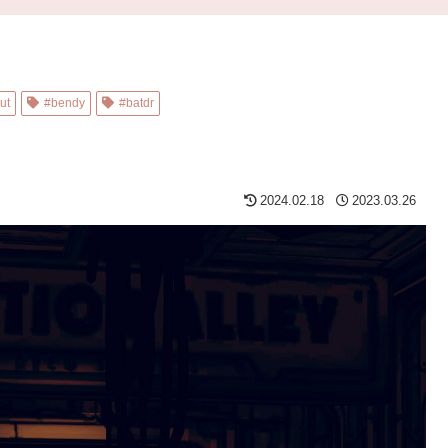
ut
#bendy
#batdr
2024.02.18
2023.03.26