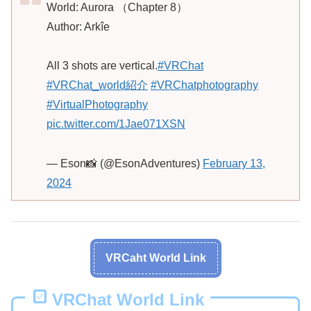
World: Aurora （Chapter 8）
Author: Arkîe
All 3 shots are vertical.
#VRChat
#VRChat_world紹介
#VRChatphotography
#VirtualPhotography
pic.twitter.com/1Jae071XSN
— Eson📸 (@EsonAdventures)
February 13,
2024
VRCaht World Link
VRChat World Link