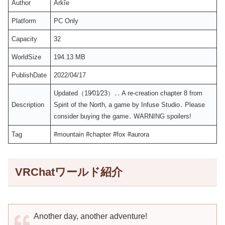
Author
Arkîe
Platform
PC Only
Capacity
32
WorldSize
194.13 MB
PublishDate
2022/04/17
Updated（19⁄01⁄23）․․ A re-creation chapter 8 from
Description
Spirit of the North‚ a game by Infuse Studio․ Please
consider buying the game․ WARNING spoilersǃ
Tag
#mountain #chapter #fox #aurora
VRChatワールド紹介
Another day, another adventure!