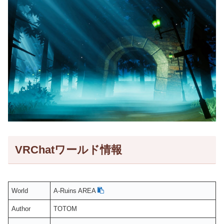
VRChatワールド情報
World
A-Ruins AREA
Author
TOTOM