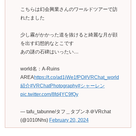
こちらは幻会興業さんのワールドツアーで訪
れたました
少し霧がかかった道を抜けると綺麗な月が顔
を出す幻想的なとこです
あの謎の石碑はいったい…
world名：A-Ruins
AREA
https://t.co/ad1jWe1fPO
#VRChat_world
紹介
#VRChatPhotography
#シャーレン
pic.twitter.com/8fd4YC9fQy
— tafu_tabunne/タフ＿タブンネ＠VRchat
(@1010Nhs)
February 20, 2024