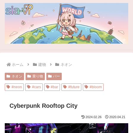
ホーム
建物
ネオン
ネオン
乗り物
バー
#neon
#cars
#bar
#future
#bloom
Cyberpunk Rooftop City
2024.02.26
2020.04.21