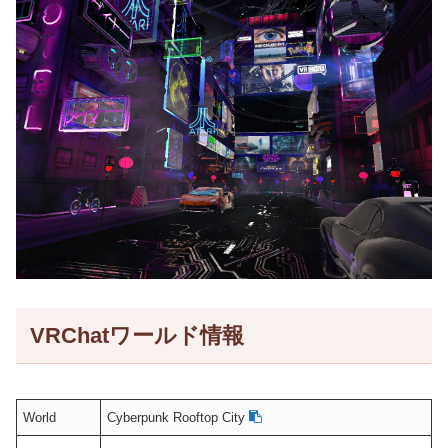
VRChatワールド情報
World
Cyberpunk Rooftop City