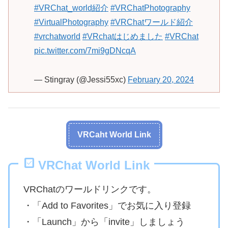
#VRChat_world紹介
#VRChatPhotography
#VirtualPhotography
#VRChatワールド紹介
#vrchatworld
#VRchatはじめました
#VRChat
pic.twitter.com/7mi9gDNcqA
— Stingray (@Jessi55xc)
February 20, 2024
VRCaht World Link
VRChat World Link
VRChatのワールドリンクです。
・「Add to Favorites」でお気に入り登録
・「Launch」から「invite」しましょう