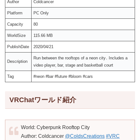
Author
Coldcancer
Platform
PC Only
Capacity
80
WorldSize
115.66 MB
PublishDate
2020/04/21
Run between the rooftops of a neon city․ Includes a
Description
video player‚ bar‚ stage and basketball court
Tag
#neon #bar #future #bloom #cars
VRChatワールド紹介
World: Cyberpunk Rooftop City
Author: Coldcancer
@ColdsCreations
#VRC